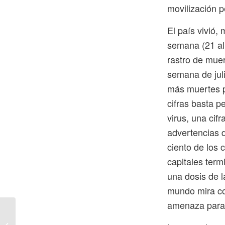
movilización 
El país vivió,
semana (21 al
rastro de muer
semana de jul
más muertes p
cifras basta p
virus, una cif
advertencias 
ciento de los 
capitales term
una dosis de l
mundo mira co
amenaza para 
Gallinazo domesticado