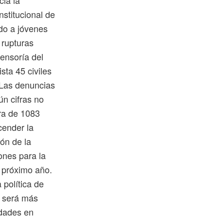
nstitucional de
odo a jóvenes
 rupturas
fensoría del
sta 45 civiles
 Las denuncias
ún cifras no
fra de 1083
cender la
ón de la
ones para la
 próximo año.
 política de
z será más
edades en