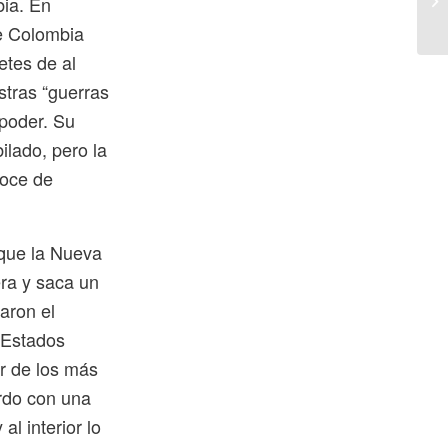
bia. En
de Colombia
etes de al
tras “guerras
 poder. Su
ilado, pero la
noce de
que la Nueva
era y saca un
aron el
 Estados
or de los más
rdo con una
al interior lo