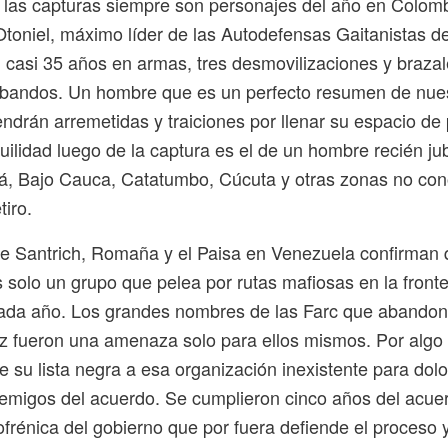
 las capturas siempre son personajes del año en Colom
Otoniel, máximo líder de las Autodefensas Gaitanistas 
casi 35 años en armas, tres desmovilizaciones y brazal
bandos. Un hombre que es un perfecto resumen de nues
endrán arremetidas y traiciones por llenar su espacio de
uilidad luego de la captura es el de un hombre recién jub
á, Bajo Cauca, Catatumbo, Cúcuta y otras zonas no co
tiro.
e Santrich, Romaña y el Paisa en Venezuela confirman 
 solo un grupo que pelea por rutas mafiosas en la front
da año. Los grandes nombres de las Farc que abandon
z fueron una amenaza solo para ellos mismos. Por algo
 su lista negra a esa organización inexistente para dol
migos del acuerdo. Se cumplieron cinco años del acue
ofrénica del gobierno que por fuera defiende el proceso y 