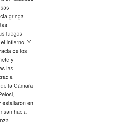
osas
cia gringa.
tas
sus fuegos
l infierno. Y
racia de los
nete y
as las
racia
s de la Cámara
Pelosi,
 estallaron en
tensan hacia
enza