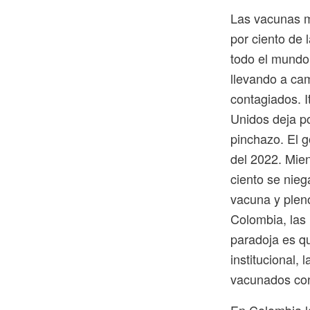
Las vacunas m
por ciento de 
todo el mundo
llevando a ca
contagiados. I
Unidos deja po
pinchazo. El 
del 2022. Mien
ciento se nie
vacuna y plen
Colombia, las 
paradoja es q
institucional,
vacunados con
En Colombia la