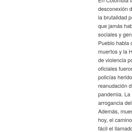
desconexión de
la brutalidad 
que jamás habí
sociales y gen
Pueblo habla d
muertos y la 
de violencia p
oficiales fuer
policías herid
reanudación d
pandemia. La 
arrogancia de
Además, muestr
hoy, el camin
fácil el llama