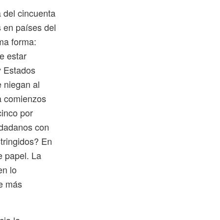
 del cincuenta
s en países del
ma forma:
e estar
 y Estados
e niegan al
 a comienzos
cinco por
udadanos con
tringidos? En
e papel. La
en lo
ne más
cia la