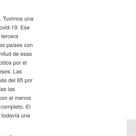
a. Tuvimos una
ovid-19. Ese
 tercera
res países con
nitud de esas
idos por el
meses. Las
ás del 85 por
das las
 con al menos
 completo. El
 todavía una