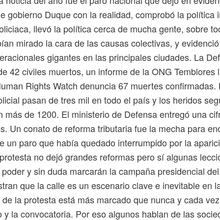
 gobierno Duque con la realidad, comprobó la política i
policiaca, llevó la política cerca de mucha gente, sobre t
an mirado la cara de las causas colectivas, y evidenció
eracionales gigantes en las principales ciudades. La De
e 42 civiles muertos, un informe de la ONG Temblores li
Human Rights Watch denuncia 67 muertes confirmadas.
olicial pasan de tres mil en todo el país y los heridos seg
on más de 1200. El ministerio de Defensa entregó una ci
os. Un conato de reforma tributaria fue la mecha para en
e un paro que había quedado interrumpido por la aparici
protesta no dejó grandes reformas pero sí algunas lecci
l poder y sin duda marcarán la campaña presidencial del
an que la calle es un escenario clave e inevitable en la
o de la protesta está más marcado que nunca y cada ve
do y la convocatoria. Por eso algunos hablan de las soci