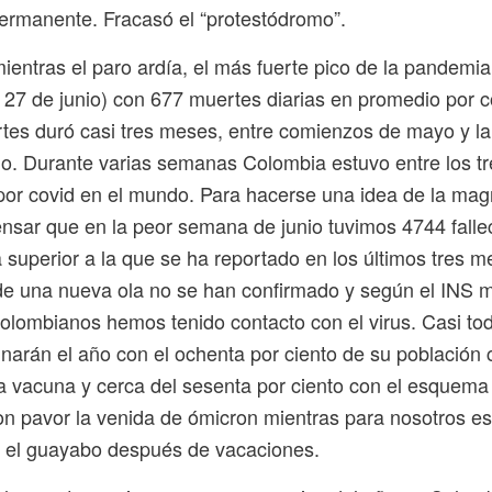
permanente. Fracasó el “protestódromo”.
 mientras el paro ardía, el más fuerte pico de la pandemi
 27 de junio) con 677 muertes diarias en promedio por c
tes duró casi tres meses, entre comienzos de mayo y la
io. Durante varias semanas Colombia estuvo entre los t
or covid en el mundo. Para hacerse una idea de la mag
ensar que en la peor semana de junio tuvimos 4744 fallec
ra superior a la que se ha reportado en los últimos tres 
de una nueva ola no se han confirmado y según el INS m
colombianos hemos tenido contacto con el virus. Casi to
inarán el año con el ochenta por ciento de su población
a vacuna y cerca del sesenta por ciento con el esquema
n pavor la venida de ómicron mientras para nosotros es
el guayabo después de vacaciones.