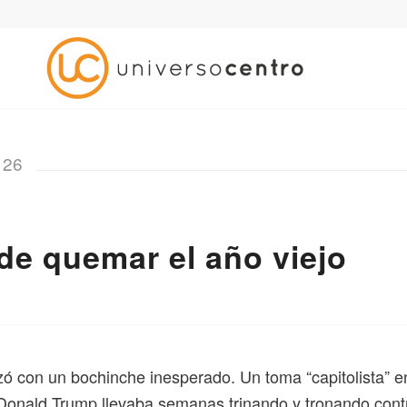
126
 de quemar
el año viejo
ó con un bochinche inesperado. Un toma “capitolista” 
Donald Trump llevaba semanas trinando y tronando contr