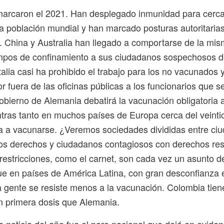
arcaron el 2021. Han desplegado inmunidad para cerca
la población mundial y han marcado posturas autoritaria
. China y Australia han llegado a comportarse de la mis
mpos de confinamiento a sus ciudadanos sospechosos d
talia casi ha prohibido el trabajo para los no vacunados
r fuera de las oficinas públicas a los funcionarios que s
gobierno de Alemania debatirá la vacunación obligatoria
tras tanto en muchos países de Europa cerca del veinti
ga a vacunarse. ¿Veremos sociedades divididas entre ci
os derechos y ciudadanos contagiosos con derechos res
restricciones, como el carnet, son cada vez un asunto d
ue en países de América Latina, con gran desconfianza 
 la gente se resiste menos a la vacunación. Colombia tie
 primera dosis que Alemania.
 noticia del año fue el paro nacional que dejó en eviden