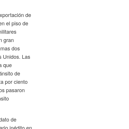
exportación de
n el piso de
ilitares
n gran
timas dos
s Unidos. Las
ya que
ánsito de
a por ciento
dos pasaron
sito
dato de
ario inédito en