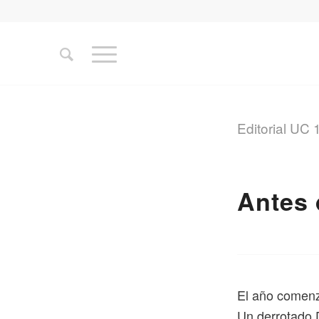
Editorial UC 
Antes
E
l año comenz
Un derrotado 