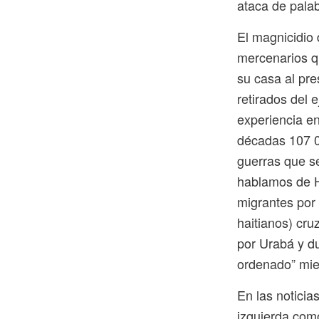
ataca de palab
El magnicidio 
mercenarios q
su casa al pre
retirados del 
experiencia en
décadas 107 0
guerras que se
hablamos de Ha
migrantes por
haitianos) cr
por Urabá y du
ordenado” mien
En las noticia
izquierda como