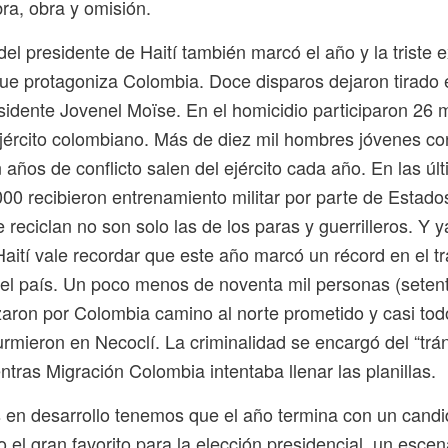
ra, obra y omisión.
del presidente de Haití también marcó el año y la triste 
ue protagoniza Colombia. Doce disparos dejaron tirado e
sidente Jovenel Moïse. En el homicidio participaron 26 m
ejército colombiano. Más de diez mil hombres jóvenes co
 años de conflicto salen del ejército cada año. En las úl
00 recibieron entrenamiento militar por parte de Estado
 reciclan no son solo las de los paras y guerrilleros. Y 
ití vale recordar que este año marcó un récord en el tr
 el país. Un poco menos de noventa mil personas (setent
uzaron por Colombia camino al norte prometido y casi to
rmieron en Necoclí. La criminalidad se encargó del “trán
tras Migración Colombia intentaba llenar las planillas.
s en desarrollo tenemos que el año termina con un candi
 el gran favorito para la elección presidencial, un escen