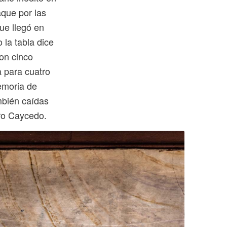
aque por las
ue llegó en
 la tabla dice
on cinco
a para cuatro
emoria de
mbién caídas
ro Caycedo.