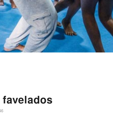
 favelados
46