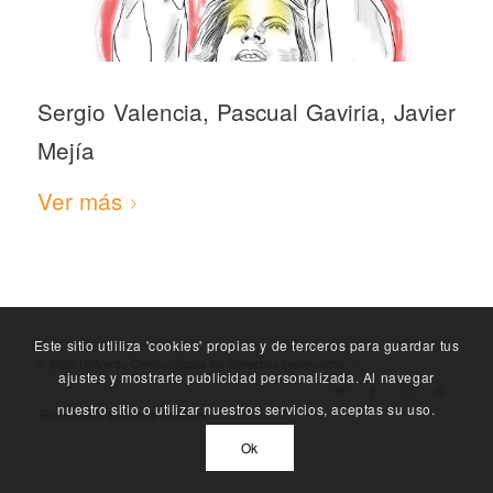
Sergio Valencia, Pascual Gaviria, Javier
Mejía
Ver más
Este sitio utliliza 'cookies' propias y de terceros para guardar tus
© 2020 Universo Centro. Todos los derechos reservados. -
ajustes y mostrarte publicidad personalizada. Al navegar
nuestro sitio o utilizar nuestros servicios, aceptas su uso.
Política de tratamiento de datos
Ok