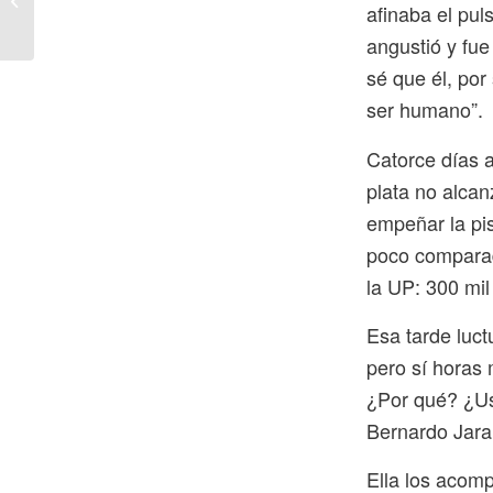
afinaba el pul
de Lavado Comunitario
angustió y fue
sé que él, por
ser humano”.
Catorce días a
plata no alcan
empeñar la pis
poco comparado
la UP: 300 mil
Esa tarde luc
pero sí horas 
¿Por qué? ¿Us
Bernardo Jaram
Ella los acomp