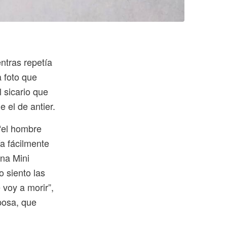
ntras repetía
a foto que
 sicario que
 el de antier.
 “el hombre
a fácilmente
una Mini
o siento las
voy a morir”,
sposa, que