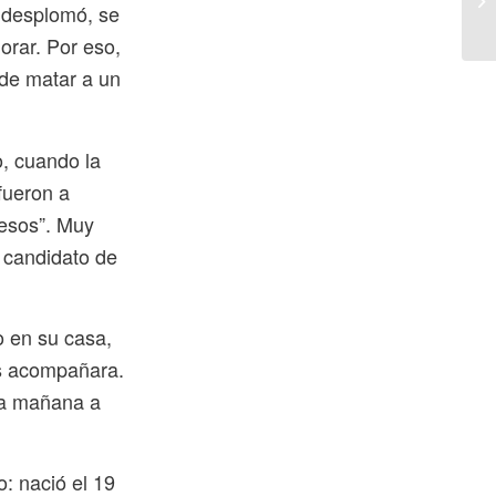
e desplomó, se
orar. Por eso,
 de matar a un
o, cuando la
fueron a
pesos”. Muy
 candidato de
o en su casa,
los acompañara.
ta mañana a
o: nació el 19