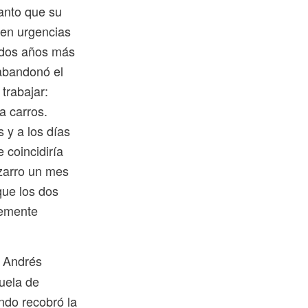
tanto que su
 en urgencias
, dos años más
 abandonó el
trabajar:
a carros.
 y a los días
e coincidiría
izarro un mes
que los dos
lemente
, Andrés
uela de
ndo recobró la