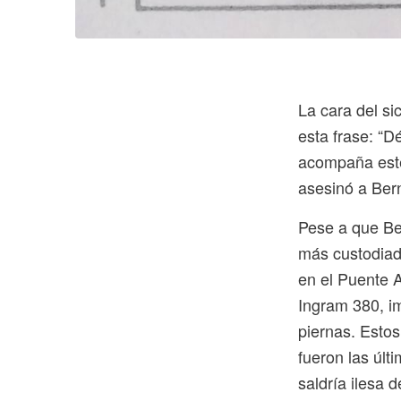
La cara del si
esta frase: “D
acompaña este
asesinó a Bern
Pese a que Be
más custodiado
en el Puente 
Ingram 380, im
piernas. Esto
fueron las últ
saldría ilesa d