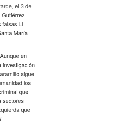
arde, el 3 de
 Gutiérrez
 falsas LI
Santa María
? Aunque en
a investigación
aramillo sigue
humanidad los
criminal que
s sectores
izquierda que
l