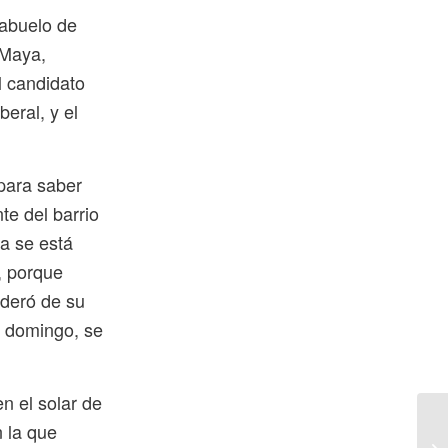
 abuelo de
 Maya,
l candidato
beral, y el
 para saber
te del barrio
la se está
, porque
oderó de su
a domingo, se
 el solar de
 la que