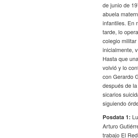
de junio de 19
abuela materna
infantiles. En
tarde, lo ope
colegio milita
inicialmente, 
Hasta que una 
volvió y lo con
con Gerardo Gu
después de la
sicarios suic
siguiendo órd
Lu
Posdata 1:
Arturo Gutiérr
trabajo El Re