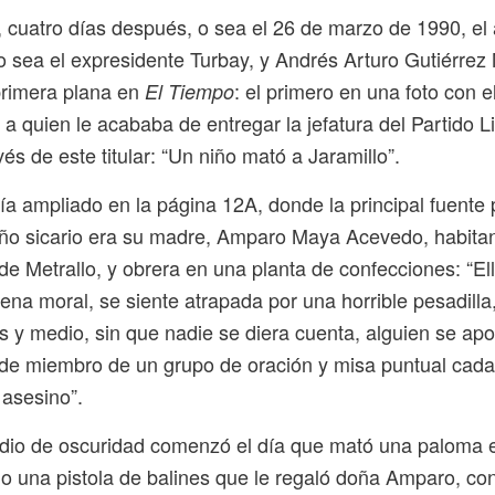
 cuatro días después, o sea el 26 de marzo de 1990, el
o sea el expresidente Turbay, y Andrés Arturo Gutiérrez
primera plana en
: el primero en una foto con e
El Tiempo
 a quien le acababa de entregar la jefatura del Partido Li
és de este titular: “Un niño mató a Jaramillo”.
ría ampliado en la página 12A, donde la principal fuente
iño sicario era su madre, Amparo Maya Acevedo, habitan
de Metrallo, y obrera en una planta de confecciones: “El
na moral, se siente atrapada por una horrible pesadilla
 y medio, sin que nadie se diera cuenta, alguien se ap
 de miembro de un grupo de oración y misa puntual cad
 asesino”.
io de oscuridad comenzó el día que mató una paloma en
o una pistola de balines que le regaló doña Amparo, con