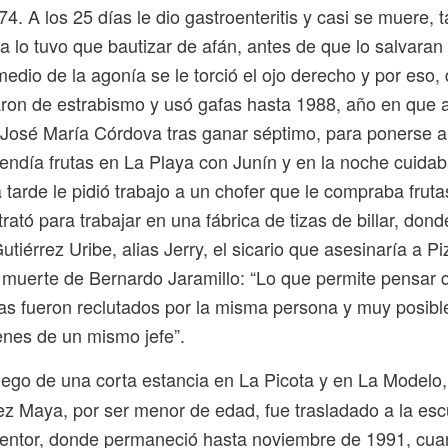
74. A los 25 días le dio gastroenteritis y casi se muere, 
 lo tuvo que bautizar de afán, antes de que lo salvaran
 medio de la agonía se le torció el ojo derecho y por eso
raron de estrabismo y usó gafas hasta 1988, año en que
r José María Córdova tras ganar séptimo, para ponerse a 
vendía frutas en La Playa con Junín y en la noche cuidab
tarde le pidió trabajo a un chofer que le compraba frutas
trató para trabajar en una fábrica de tizas de billar, dond
tiérrez Uribe, alias Jerry, el sicario que asesinaría a P
 muerte de Bernardo Jaramillo: “Lo que permite pensar 
idas fueron reclutados por la misma persona y muy posib
enes de un mismo jefe”.
ego de una corta estancia en La Picota y en La Modelo
ez Maya, por ser menor de edad, fue trasladado a la esc
dentor, donde permaneció hasta noviembre de 1991, cua