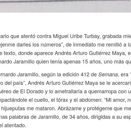
cario que atentó contra Miguel Uribe Turbay, grabada mie
éjenme darles los números”, de inmediato me remitió a l
 texto, donde aparece Andrés Arturo Gutiérrez Maya, el
ardo Jaramillo quien tenía apenas 15 años, uno más que
rnardo Jaramillo, según la edición 412 de
, era
Semana
 del país”, Andrés Arturo Gutiérrez Maya se le acercarí
Aéreo de El Dorado y lo ametrallaría a quemarropa con 
pactándole el cuello, el tórax y el abdomen: “Mi amor, n
s hijueputas me mataron. Abrázame y protégeme que me 
imas palabras de Jaramillo, de 34 años, dirigidas a su e
el atentado.