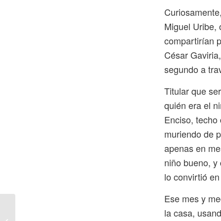
Curiosamente,
Miguel Uribe, 
compartirían 
César Gaviria,
segundo a trav
Titular que se
quién era el n
Enciso, techo 
muriendo de pe
apenas en mes
niño bueno, y
lo convirtió en
Ese mes y med
Medellín pone en
la casa, usand
marcha el primer Centro