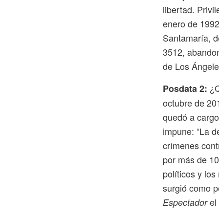
libertad. Priv
enero de 1992
Santamaría, de
3512, abandon
de Los Ángeles
¿Q
Posdata 2:
octubre de 201
quedó a cargo 
impune: “La de
crímenes contr
por más de 10 
políticos y lo
surgió como po
el
Espectador