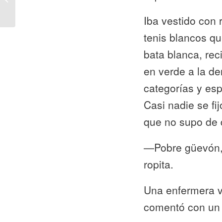
barco
Iba vestido con 
tenis blancos qu
bata blanca, rec
en verde a la de
categorías y es
Casi nadie se fi
que no supo de 
—Pobre güevón, 
ropita.
Una enfermera ve
comentó con un 