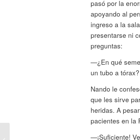
pasó por la enor
apoyando al pers
ingreso a la sal
presentarse ni c
preguntas:
—¿En qué semest
un tubo a tórax?
Nando le confesó
que les sirve pa
heridas. A pesar
pacientes en la P
—¡Suficiente! Ve
Un viaje en bici y en