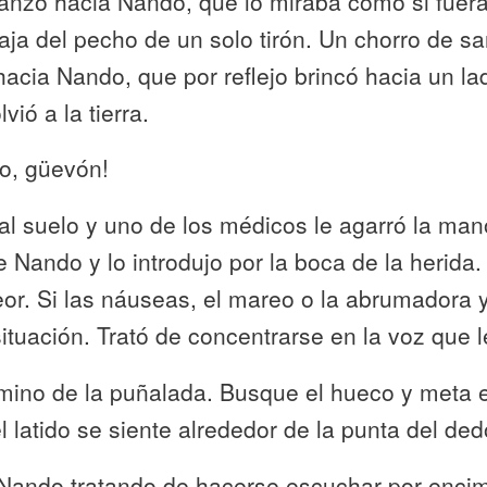
anzó hacia Nando, que lo miraba como si fuera
aja del pecho de un solo tirón. Un chorro de s
hacia Nando, que por reflejo brincó hacia un l
vió a la tierra.
o, güevón!
 al suelo y uno de los médicos le agarró la m
e Nando y lo introdujo por la boca de la herida.
or. Si las náuseas, el mareo o la abrumadora y
ituación. Trató de concentrarse en la voz que l
mino de la puñalada. Busque el hueco y meta 
l latido se siente alrededor de la punta del ded
 Nando tratando de hacerse escuchar por encim