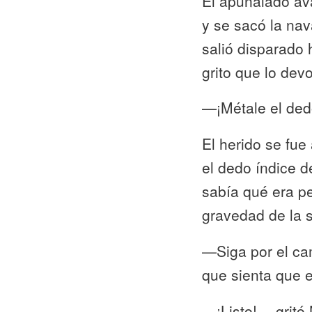
El apuñalado av
y se sacó la nav
salió disparado 
grito que lo devol
—¡Métale el ded
El herido se fue
el dedo índice d
sabía qué era pe
gravedad de la s
—Siga por el ca
que sienta que e
—¡Listo! —gritó