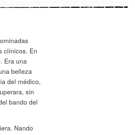
enominadas
 clínicos. En
. Era una
 una belleza
cia del médico,
uperara, sin
del bando del
uiera. Nando