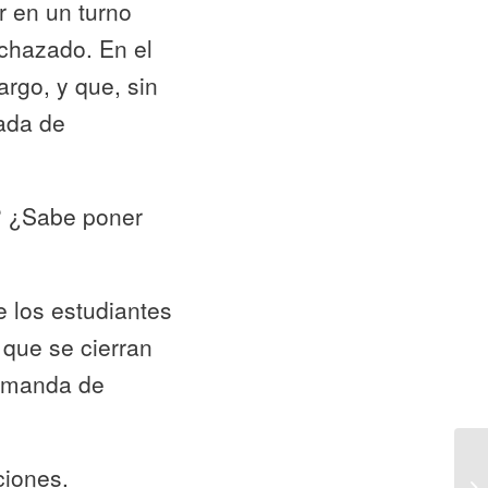
r en un turno
echazado. En el
argo, y que, sin
nada de
? ¿Sabe poner
e los estudiantes
 que se cierran
demanda de
ciones.