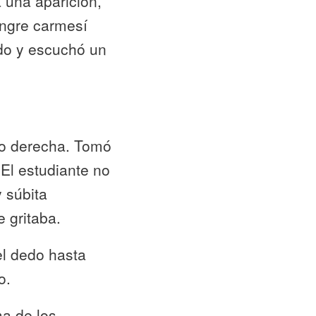
 una aparición,
angre carmesí
ado y escuchó un
ano derecha. Tomó
 El estudiante no
 súbita
e gritaba.
el dedo hasta
o.
a de los