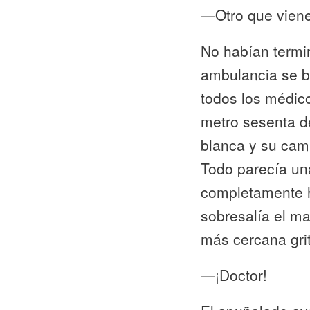
—Otro que viene
No habían termi
ambulancia se b
todos los médic
metro sesenta d
blanca y su cam
Todo parecía un
completamente h
sobresalía el m
más cercana grit
—¡Doctor!