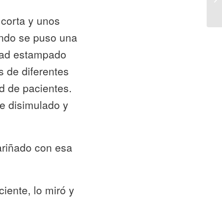
 corta y unos
endo se puso una
idad estampado
s de diferentes
d de pacientes.
ue disimulado y
ariñado con esa
iente, lo miró y