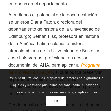
europeas en el departamento.
Atendiendo al potencial de la documentación,
se unieron Diana Paton, directora del
departamento de historia de la Universidad de
Edimburgo; Bethan Fisk, profesora en historia
de la América Latina colonial e historia
afrocolombiana de la Universidad de Bristol; y
José Luis Vargas, profesional en gestión
documental del AHA, para aplicar al
Programa
, el cual busca preservar
de Archivos en Peligro
Este sitio utliliza 'cookies' propias y de terceros para guardar tus
el patrimonio cultural a través de la
ajustes y mostrarte publicidad personalizada. Al navegar
digitalización de archivos y su difusión gratuita
nuestro sitio o utilizar nuestros servicios, aceptas su uso.
en línea.
Ok
Desde agosto de 2023, en una salita del primer