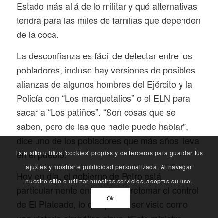
Estado más allá de lo militar y qué alternativas
tendrá para las miles de familias que dependen
de la coca.
La desconfianza es fácil de detectar entre los
pobladores, incluso hay versiones de posibles
alianzas de algunos hombres del Ejército y la
Policía con “Los marquetalios” o el ELN para
sacar a “Los patiños”. “Son cosas que se
saben, pero de las que nadie puede hablar”,
dice uno de los pobladores que más años lleva
en el pueblo.
Este sitio utliliza 'cookies' propias y de terceros para guardar tus
ajustes y mostrarte publicidad personalizada. Al navegar
Hoy en día, el gobierno de Petro está
nuestro sitio o utilizar nuestros servicios, aceptas su uso.
particularmente enfocado en retomar el control
Ok
de El Plateado, lo que puede ser visto como