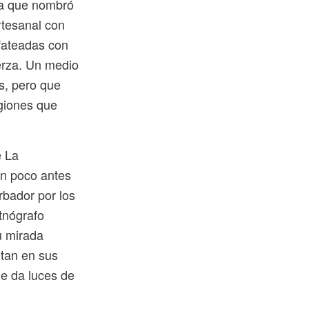
oa que nombró
rtesanal con
fateadas con
erza. Un medio
s, pero que
egiones que
e La
un poco antes
rbador por los
tnógrafo
u mirada
itan en sus
que da luces de