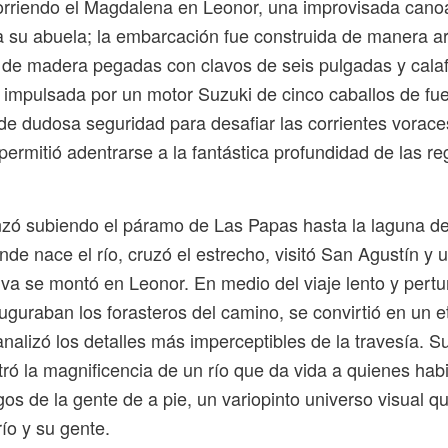
orriendo el Magdalena en Leonor, una improvisada can
 su abuela; la embarcación fue construida de manera a
s de madera pegadas con clavos de seis pulgadas y cala
, impulsada por un motor Suzuki de cinco caballos de fu
de dudosa seguridad para desafiar las corrientes vorace
permitió adentrarse a la fantástica profundidad de las r
nzó subiendo el páramo de Las Papas hasta la laguna d
e nace el río, cruzó el estrecho, visitó San Agustín y 
iva se montó en Leonor. En medio del viaje lento y pertu
uguraban los forasteros del camino, se convirtió en un e
nalizó los detalles más imperceptibles de la travesía. S
ró la magnificencia de un río que da vida a quienes hab
asgos de la gente de a pie, un variopinto universo visual 
 río y su gente.