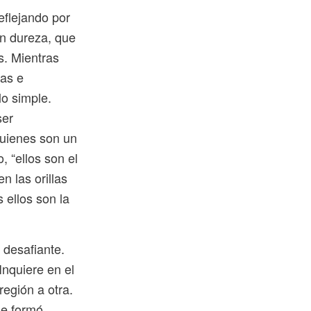
eflejando por
n dureza, que
s. Mientras
ras e
lo simple.
ser
quienes son un
 “ellos son el
n las orillas
 ellos son la
 desafiante.
Inquiere en el
egión a otra.
ue formó