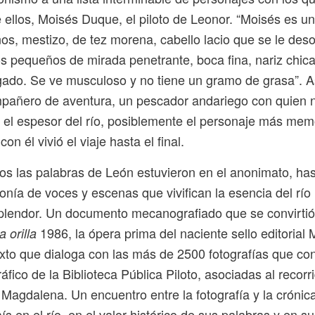
e ellos, Moisés Duque, el piloto de Leonor. “Moisés es 
ños, mestizo, de tez morena, cabello lacio que se le des
os pequeños de mirada penetrante, boca fina, nariz chica
gado. Se ve musculoso y no tiene un gramo de grasa”. A
pañero de aventura, un pescador andariego con quien n
n el espesor del río, posiblemente el personaje más mem
con él vivió el viaje hasta el final.
s las palabras de León estuvieron en el anonimato, has
ifonía de voces y escenas que vivifican la esencia del r
lendor. Un documento mecanografiado que se convirtió e
1986,
la ópera prima del naciente sello editorial 
 orilla
xto que dialoga con las más de 2500 fotografías que co
áfico de la Biblioteca Pública Piloto, asociadas al recor
o Magdalena. Un encuentro entre la fotografía y la crónic
ís en el río, en el valor histórico de sus palabras y en su