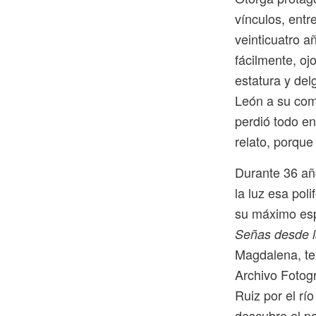
vínculos, entr
veinticuatro a
fácilmente, oj
estatura y del
León a su com
perdió todo e
relato, porque 
Durante 36 año
la luz esa pol
su máximo esp
Señas desde la
Magdalena, te
Archivo Fotogr
Ruiz por el rí
descubre el pa