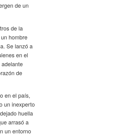
mergen de un
ros de la
de un hombre
a. Se lanzó a
uienes en el
 adelante
orazón de
o en el país,
o un inexperto
 dejado huella
que arrasó a
en un entorno