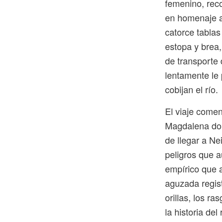
femenino, rec
en homenaje a
catorce tabla
estopa y brea
de transporte 
lentamente le 
cobijan el río.
El viaje come
Magdalena dond
de llegar a Ne
peligros que a
empírico que a
aguzada regist
orillas, los r
la historia del