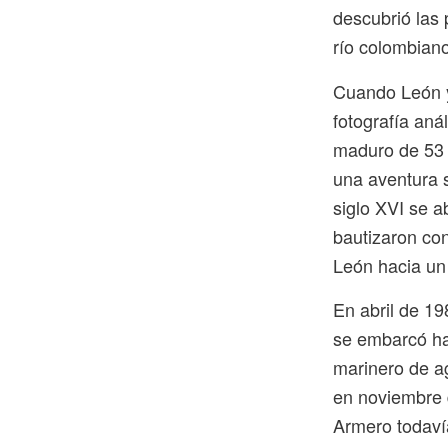
descubrió las 
río colombiano
Cuando León y
fotografía aná
maduro de 53 
una aventura s
siglo XVI se 
bautizaron co
León hacia un 
En abril de 19
se embarcó ha
marinero de ag
en noviembre d
Armero todaví