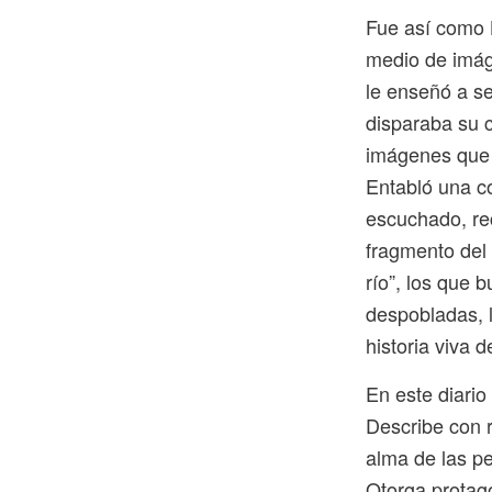
Fue así como L
medio de imág
le enseñó a se
disparaba su 
imágenes que l
Entabló una c
escuchado, re
fragmento del 
río”, los que 
despobladas, 
historia viva 
En este diario
Describe con r
alma de las pe
Otorga protag