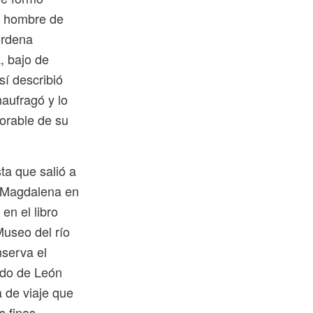
un hombre de
ordena
, bajo de
sí describió
aufragó y lo
orable de su
ta que salió a
ío Magdalena en
n el libro
Museo del río
nserva el
rido de León
a de viaje que
s finas