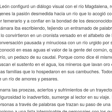
eón configuró un diálogo visual con el río Magdalena, r
enes la pasión desmedida hacia un río que lo acogió co
r temerario y a confiar en la bondad de los desconocido
cámara iba escribiendo, tejiendo un entramado de palab
o convirtieron en un cronista versado en el alfabeto de 
onversación pausada y minuciosa con un río urgido por 
conoció en esas aguas el valor de la gente del común, 
río, un pedazo de su caudal. Porque como dice él mismo,
buscan el sustento en el agua, los mineros que lavan oro e
las familias que lo hospedaron en sus cambuches. Todos
de un río de amores y pesares.
 narra las proezas, aciertos y sufrimientos de un trayecto
igurosidad lo inadvertido, sumerge al lector en su viaje. 
rsonas a través de palabras que trazan su paso de una r
onismo a una lista interminable de personajes con los q