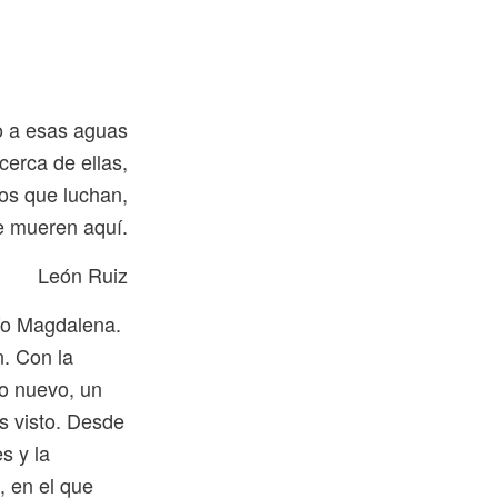
to a esas aguas
cerca de ellas,
los que luchan,
e mueren aquí.
León Ruiz
río Magdalena.
n. Con la
do nuevo, un
s visto. Desde
s y la
, en el que