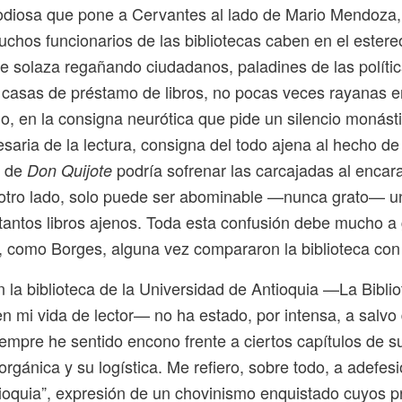
n odiosa que pone a Cervantes al lado de Mario Mendoza
chos funcionarios de las bibliotecas caben en el estereo
se solaza regañando ciudadanos, paladines de las políti
s casas de préstamo de libros, no pocas veces rayanas e
no, en la consigna neurótica que pide un silencio monás
saria de la lectura, consigna del todo ajena al hecho d
e de
podría sofrenar las carcajadas al encar
Don Quijote
 otro lado, solo puede ser abominable —nunca grato— un
 tantos libros ajenos. Toda esta confusión debe mucho a
, como Borges, alguna vez compararon la biblioteca con 
n la biblioteca de la Universidad de Antioquia —La Bibli
 mi vida de lector— no ha estado, por intensa, a salvo
empre he sentido encono frente a ciertos capítulos de s
rgánica y su logística. Me refiero, sobre todo, a adefes
ioquia”, expresión de un chovinismo enquistado cuyos pr