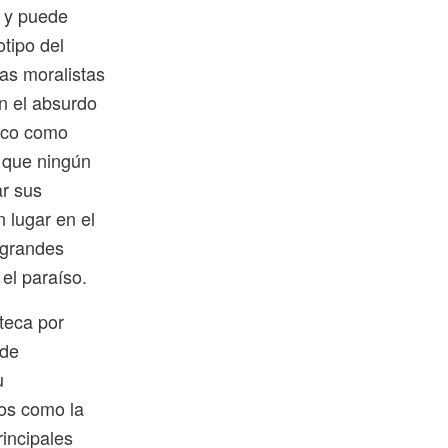
, y puede
tipo del
cas moralistas
n el absurdo
tico como
e que ningún
ar sus
 lugar en el
 grandes
el paraíso.
oteca por
 de
u
ios como la
incipales