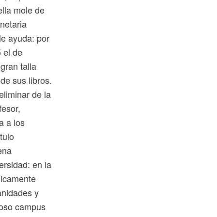
ella mole de
netaria
le ayuda: por
 el de
gran talla
de sus libros.
eliminar de la
fesor,
a a los
tulo
uena
ersidad: en la
licamente
anidades y
cioso campus