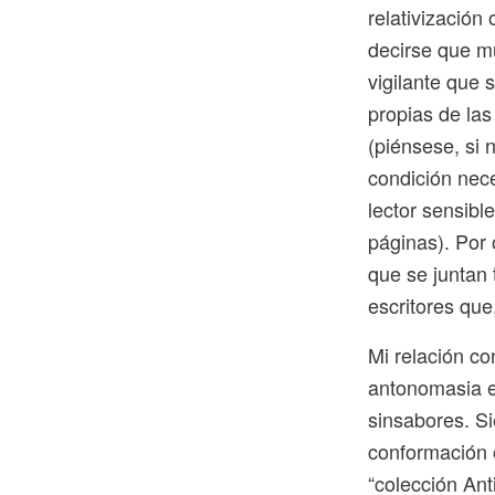
relativizació
decirse que mu
vigilante que 
propias de la
(piénsese, si 
condición nece
lector sensibl
páginas). Por
que se juntan
escritores que
Mi relación co
antonomasia en
sinsabores. Si
conformación o
“colección Ant