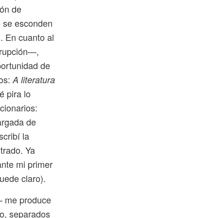
ión de
ue se esconden
l. En cuanto al
orrupción—,
portunidad de
jos:
A literatura
 pira lo
cionarios:
argada de
cribí la
ltrado. Ya
ante mi primer
uede claro).
8— me produce
do, separados