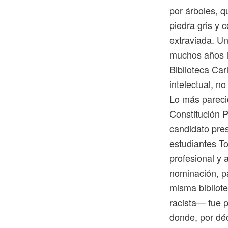
por árboles, 
piedra gris y 
extraviada. U
muchos años l
Biblioteca Car
intelectual, n
Lo más parecid
Constitución P
candidato pres
estudiantes To
profesional y 
nominación, pa
misma bibliot
racista— fue p
donde, por déc