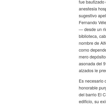
fue bautizado
anestesia hosp
sugestivo apel
Fernando Véle
— desde un rin
biblioteca, ca
nombre de Alfo
como depende
mero depósito 
asonada del 9 
alzados le pre
Es necesario d
honorable purg
del barrio El 
edificio, su e