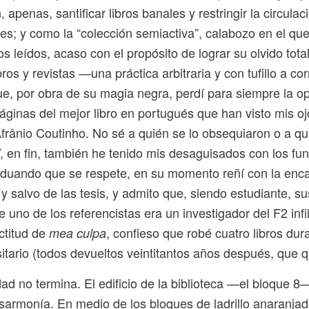
 apenas, santificar libros banales y restringir la circulac
es; y como la “colección semiactiva”, calabozo en el q
os leídos, acaso con el propósito de lograr su olvido tota
bros y revistas —una práctica arbitraria y con tufillo a c
ue, por obra de su magia negra, perdí para siempre la o
áginas del mejor libro en portugués que han visto mis o
Afrânio Coutinho. No sé a quién se lo obsequiaron o a qué
 en fin, también he tenido mis desaguisados con los fun
duando que se respete, en su momento reñí con la enc
 y salvo de las tesis, y admito que, siendo estudiante, sus
 uno de los referencistas era un investigador del F2 infi
ctitud de
, confieso que robé cuatro libros dur
mea culpa
itario (todos devueltos veintitantos años después, que q
ad no termina. El edificio de la biblioteca —el bloque 
isarmonía. En medio de los bloques de ladrillo anaranja