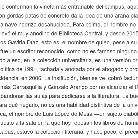
que conforman la viñeta más entrañable del campus, aqu
con gordas patas de concreto da la idea de una araña pla
na nave nodriza desahuciada. Para colmo, el nombre no 
levó el muy anodino de Biblioteca Central, y desde 2015
los Gaviria Díaz, esto es, el nombre de quien, pese a su 
o fue un escritor reconocido, como no es famoso ninguno 
o a eso, en la colección universitaria, es una versión pr
olítica de 1991, tachada y anotada por el abogado y pro
idencial en 2006. La institución, bien se ve, cobró factur
más Carrasquilla y Gonzalo Arango por no alcanzar el tí
abandonar las aulas para dedicarse a la literatura. La b
ra qué negarlo, no es una habilidad distintiva de la univ
eca, el nombre de Luis López de Mesa —un sujeto diabó
uesto a la sala en la que hoy reposan los libros de hum
adas, estuvo la colección literaria; y hace poco, el pre