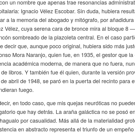
 con un nombre que apenas trae resonancias administrati
italaria: Ignacio Vélez Escobar. Sin duda, hubiera resu
ar a la memoria del abogado y mitógrafo, por añadidura 
z Vélez, cuya serena cara de bronce mira al bloque 8 
cón sombreado de la plazoleta central. En el caso parti
be decir que, aunque poco original, hubiera sido más jus
nso Mora Naranjo, quien fue, en 1935, el gestor que la
ncia académica moderna, de manera que no fuera, nun
de libros. Y también fue él quien, durante la versión pro
de abril de 1948, se paró en la puerta del recinto para e
ndieran fuego.
ecir, en todo caso, que mis quejas neuróticas no pueden
atorio que hay detrás. La araña galáctica no se posó en
Chagualo por casualidad. Más allá de la materialidad gro
xistencia en abstracto representa el triunfo de un empeñ