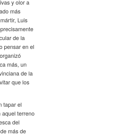
vas y olor a
ltado más
mártir, Luis
—precisamente
cular de la
to pensar en el
 organizó
ca más, un
vinciana de la
vitar que los
 tapar el
 aquel terreno
tesca del
o de más de