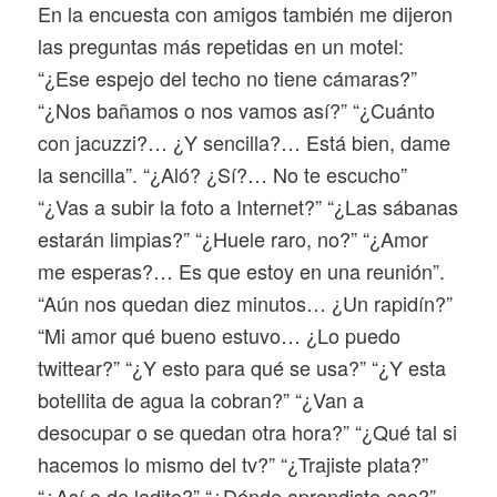
En la encuesta con amigos también me dijeron
las preguntas más repetidas en un motel:
“¿Ese espejo del techo no tiene cámaras?”
“¿Nos bañamos o nos vamos así?” “¿Cuánto
con jacuzzi?… ¿Y sencilla?… Está bien, dame
la sencilla”. “¿Aló? ¿Sí?… No te escucho”
“¿Vas a subir la foto a Internet?” “¿Las sábanas
estarán limpias?” “¿Huele raro, no?” “¿Amor
me esperas?… Es que estoy en una reunión”.
“Aún nos quedan diez minutos… ¿Un rapidín?”
“Mi amor qué bueno estuvo… ¿Lo puedo
twittear?” “¿Y esto para qué se usa?” “¿Y esta
botellita de agua la cobran?” “¿Van a
desocupar o se quedan otra hora?” “¿Qué tal si
hacemos lo mismo del tv?” “¿Trajiste plata?”
“¿Así o de ladito?” “¿Dónde aprendiste eso?”