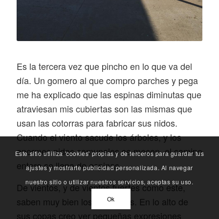
Es la tercera vez que pincho en lo que va del
día. Un gomero al que compro parches y pega
me ha explicado que las espinas diminutas que
atraviesan mis cubiertas son las mismas que
usan las cotorras para fabricar sus nidos.
Cuando el viento sacude los árboles, y los
enormes nidos comunales se mecen, el camino
Este sitio utliliza 'cookies' propias y de terceros para guardar tus
entero se llena de espinas.
ajustes y mostrarte publicidad personalizada. Al navegar
nuestro sitio o utilizar nuestros servicios, aceptas su uso.
De vientos, y de vientos fuertes como este,
Ok
saben muy bien los eucaliptos. En lo alto de
sus copas creo ver pequeñas expresiones