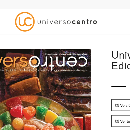
Uni
Edi
Versi
Ver to