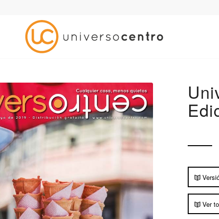
Uni
Edi
Versi
Ver to